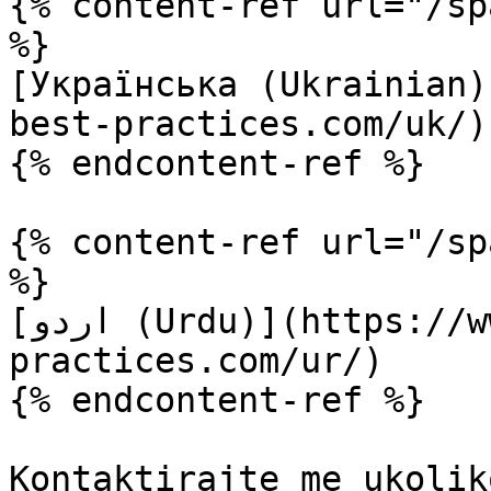
{% content-ref url="/sp
%}

[Українська (Ukrainian)
best-practices.com/uk/)

{% endcontent-ref %}

{% content-ref url="/sp
%}

[اردو (Urdu)](https://www.terraform-best-
practices.com/ur/)

{% endcontent-ref %}

Kontaktirajte me ukolik