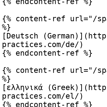
{% endcontent-ref %}

{% content-ref url="/sp
%}

[Deutsch (German)](http
practices.com/de/)

{% endcontent-ref %}

{% content-ref url="/sp
%}

[ελληνικά (Greek)](http
practices.com/el/)

{% endcontent-ref %}
