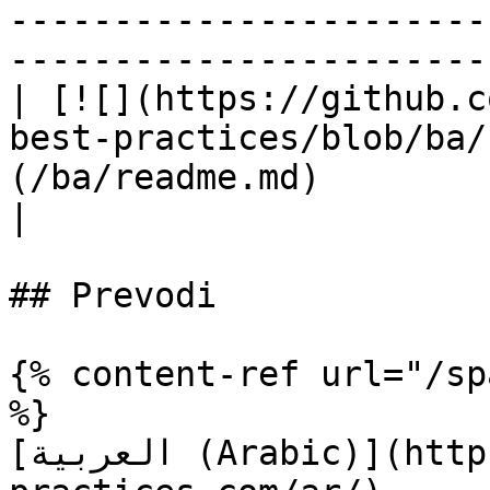
-----------------------
-----------------------
| [![](https://github.c
best-practices/blob/ba/
(/ba/readme.md)          | —                                                                                                                                          
|

## Prevodi

{% content-ref url="/sp
%}

[العربية (Arabic)](https://www.terraform-best-