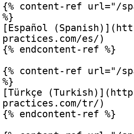
{% content-ref url="/sp
%}

[Español (Spanish)](htt
practices.com/es/)

{% endcontent-ref %}

{% content-ref url="/sp
%}

[Türkçe (Turkish)](http
practices.com/tr/)

{% endcontent-ref %}
