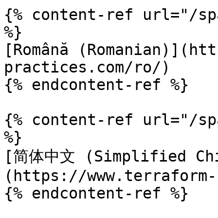
{% content-ref url="/sp
%}

[Română (Romanian)](htt
practices.com/ro/)

{% endcontent-ref %}

{% content-ref url="/sp
%}

[简体中文 (Simplified Chi
(https://www.terraform-
{% endcontent-ref %}
