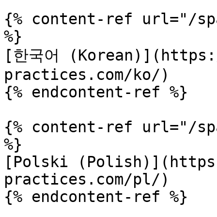
{% content-ref url="/sp
%}

[한국어 (Korean)](https:/
practices.com/ko/)

{% endcontent-ref %}

{% content-ref url="/sp
%}

[Polski (Polish)](https
practices.com/pl/)

{% endcontent-ref %}
