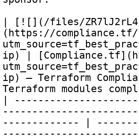
| [![](/files/ZR7lJ2rL4
(https://compliance.tf/
utm_source=tf_best_prac
ip) | [Compliance.tf](h
utm_source=tf_best_prac
ip) — Terraform Complia
Terraform modules compl
| ---------------------
-----------------------
------------- | -------
-----------------------