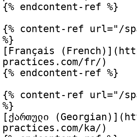
{% endcontent-ref %}

{% content-ref url="/sp
%}

[Français (French)](htt
practices.com/fr/)

{% endcontent-ref %}

{% content-ref url="/sp
%}

[ქართული (Georgian)](ht
practices.com/ka/)
