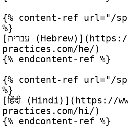
{% content-ref url="/sp
%}

[עברית (Hebrew)](https://www.terraform-best-
practices.com/he/)

{% endcontent-ref %}

{% content-ref url="/sp
%}

[हिंदी (Hindi)](https://
practices.com/hi/)

{% endcontent-ref %}
