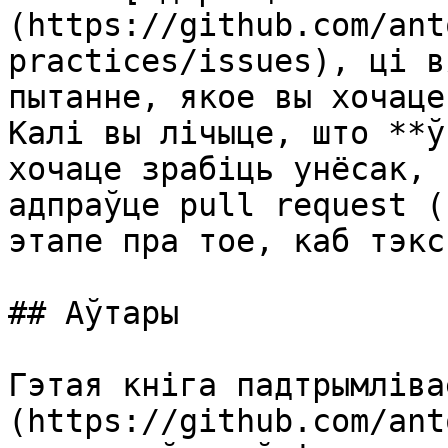
(https://github.com/ant
practices/issues), ці в
пытанне, якое вы хочаце
Калі вы лічыце, што **ў
хочаце зрабіць унёсак, 
адпраўце pull request (
этапе пра тое, каб тэкс
## Аўтары

Гэтая кніга падтрымліва
(https://github.com/ant