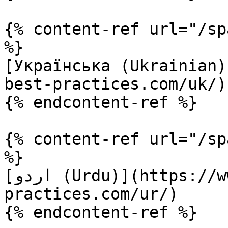
{% content-ref url="/sp
%}

[Українська (Ukrainian)
best-practices.com/uk/)

{% endcontent-ref %}

{% content-ref url="/sp
%}

[اردو (Urdu)](https://www.terraform-best-
practices.com/ur/)

{% endcontent-ref %}
