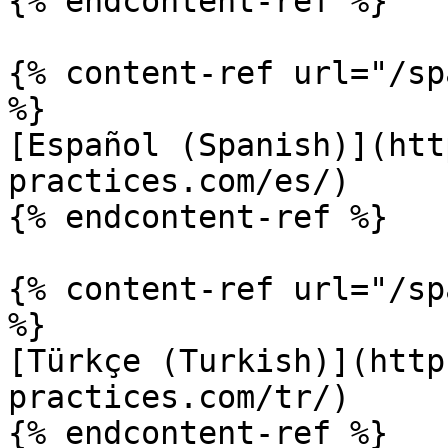
{% endcontent-ref %}

{% content-ref url="/sp
%}

[Español (Spanish)](htt
practices.com/es/)

{% endcontent-ref %}

{% content-ref url="/sp
%}

[Türkçe (Turkish)](http
practices.com/tr/)

{% endcontent-ref %}
