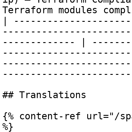
Terraform modules compl
| ---------------------
-----------------------
------------- | -------
-----------------------
-----------------------
-----------------------
## Translations

{% content-ref url="/sp
%}
