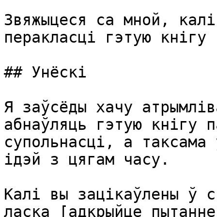
Звяжыцеся са мной, калі
перакласці гэтую кнігу 
## Унёскі

Я заўсёды хачу атрымлів
абнаўляць гэтую кнігу п
супольнасці, а таксама 
ідэй з цягам часу.

Калі вы зацікаўлены ў с
ласка [адкрыйце пытанне