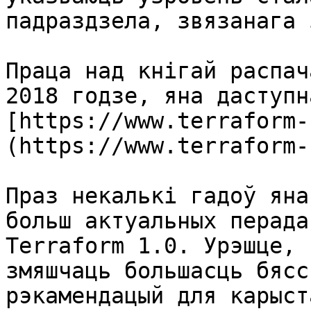
падраздзела, звязанага 
Праца над кнігай распач
2018 годзе, яна даступн
[https://www.terraform-
(https://www.terraform-
Праз некалькі гадоў яна
больш актуальных перада
Terraform 1.0. Урэшце, 
змяшчаць большасць бясс
рэкамендацый для карыст