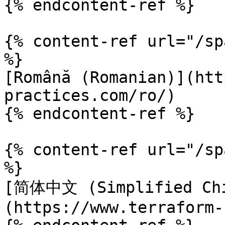
{% endcontent-ref %}

{% content-ref url="/sp
%}

[Română (Romanian)](htt
practices.com/ro/)

{% endcontent-ref %}

{% content-ref url="/sp
%}

[简体中文 (Simplified Chi
(https://www.terraform-