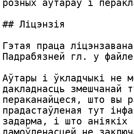
розных аўтараў і перакл
## Ліцэнзія

Гэтая праца ліцэнзавана
Падрабязней гл. у файле
Аўтары і ўкладчыкі не м
дакладнасць змешчанай т
пераканайцеся, што вы р
прадастаўленая тут інфа
задарма, і што аніякіх 
дамоўленасцей не заключ