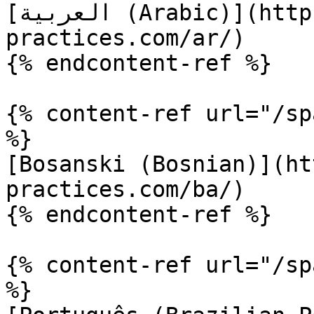
[العربية (Arabic)](https://www.terraform-best-
practices.com/ar/)

{% endcontent-ref %}

{% content-ref url="/sp
%}

[Bosanski (Bosnian)](ht
practices.com/ba/)

{% endcontent-ref %}

{% content-ref url="/sp
%}
