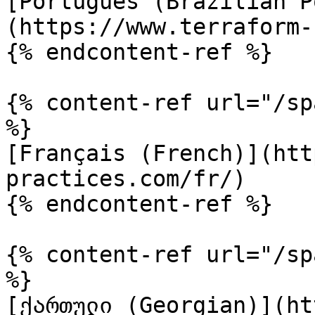
[Português (Brazilian P
(https://www.terraform-
{% endcontent-ref %}

{% content-ref url="/sp
%}

[Français (French)](htt
practices.com/fr/)

{% endcontent-ref %}

{% content-ref url="/sp
%}

[ქართული (Georgian)](ht