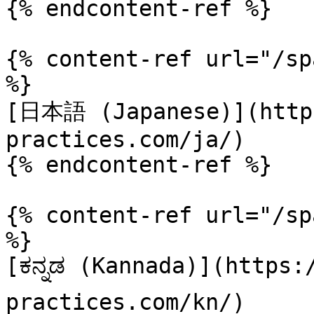
{% endcontent-ref %}

{% content-ref url="/sp
%}

[日本語 (Japanese)](https
practices.com/ja/)

{% endcontent-ref %}

{% content-ref url="/sp
%}

[ಕನ್ನಡ (Kannada)](https
practices.com/kn/)
