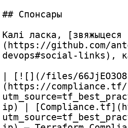
## Спонсары

Калі ласка, [звяжыцеся 
(https://github.com/ant
devops#social-links), к
| [![](/files/66JjEO3O8
(https://compliance.tf/
utm_source=tf_best_prac
ip) | [Compliance.tf](h
utm_source=tf_best_prac
ip) — Terraform Complia