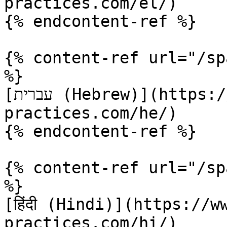
practices.com/el/)

{% endcontent-ref %}

{% content-ref url="/sp
%}

[עברית (Hebrew)](https://www.terraform-best-
practices.com/he/)

{% endcontent-ref %}

{% content-ref url="/sp
%}

[हिंदी (Hindi)](https://
practices.com/hi/)
