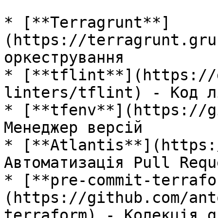
* [**Terragrunt**]
(https://terragrunt.gru
оркестрування

* [**tflint**](https://
linters/tflint) - Код л
* [**tfenv**](https://g
Менеджер версій

* [**Atlantis**](https:
Автоматизація Pull Reque
* [**pre-commit-terrafo
(https://github.com/ant
terraform) - Колекція g