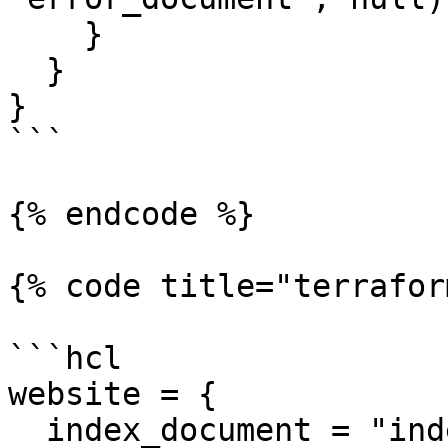
    }

  }

}

```

{% endcode %}

{% code title="terrafor
```hcl

website = {

  index_document = "index.html"
