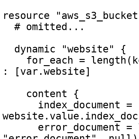
resource "aws_s3_bucket
  # omitted...

  dynamic "website" {

    for_each = length(keys(var.website)) == 0 ? [] 
: [var.website]

    content {

      index_document = 
website.value.index_doc
      error_document = lookup(website.value, 
"error_document", null)
