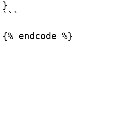
}

```
