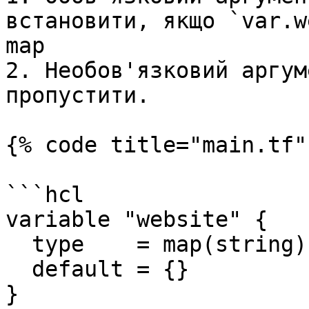
встановити, якщо `var.w
map

2. Необов'язковий аргум
пропустити.

{% code title="main.tf" 
```hcl

variable "website" {

  type    = map(string)

  default = {}

}
