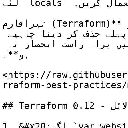
لئے `locals` کا استعمال کریں۔

ٹیرافارم (Terraform)**کو اشارہ دینے کا مددگار 
طریقہ کہ کچھریسورس کو اس سے پہلے حذف کر دینا چاہیے 
جب کہ ٹیرافارم کنفیگریشنز میں براہ راست انحصار نہ 
ہو**۔

<https://raw.githubuser
rraform-best-practices/
## Terraform 0.12 - مطلوبہ بمقابلہ اختیاری دلائل

1. &#x20;اگر `var.website` ایک خالی map نہیں ہے، 