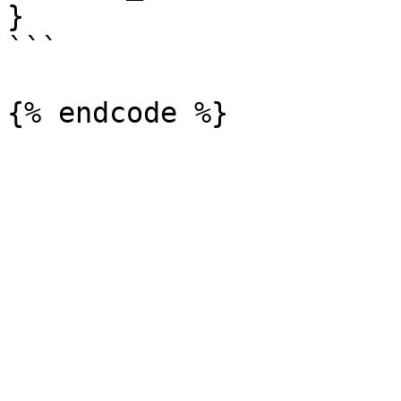
}

```
