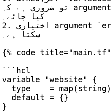
تو ضروری ہے کہ argument `index_document` کو سیٹ 
کیا جائے۔

2. اختیاری argument `error_document` کو چھوڑا جا 
سکتا ہے۔

{% code title="main.tf" 
```hcl

variable "website" {

  type    = map(string)

  default = {}

}
