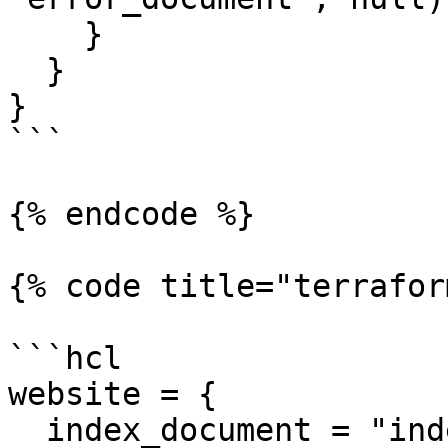
    }

  }

}

```

{% endcode %}

{% code title="terrafor
```hcl

website = {

  index_document = "index.html"
