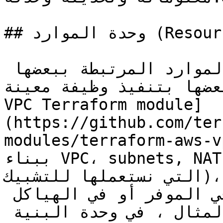
## وحدة الموارد (Resource module)

وحدة الموارد هي مجموعة من الموارد المرتبطة ببعضها 
بتنفيذ وظيفة معينة (لنأخذ [AWS 
VPC Terraform module]
(https://github.com/ter
modules/terrafor/) كمثال، تقوم هذه الوحدة 
ببناء VPC، subnets, NAT gateway والعديد من الموارد 
التي نستعملها للتشبيك)، تعتمد وحدة الموارد على 
الموفر، ويتم تعريفها أما في الموفر أو في الهياكل 
عالية المستوى (على سبيل المثال ، في وحدة البنية 