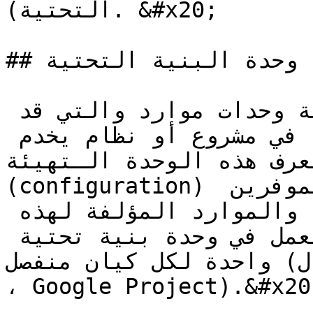
التحتية). &#x20;

## وحدة البنية التحتية (Infrastructure module)

وحدة البنية التحتية هي مجموعة وحدات موارد والتي قد 
لا تتربط منطقياً ولكنها توجد في مشروع أو نظام يخدم 
رف هذه الوحدة الـتهيئة 
(configuration)  للموفرين (providers)، والتي تقوم 
بتمريرها إلى وحدات الموارد والموارد المؤلفة لهذه 
الوحدة.  عادةً ما يقتصر العمل في وحدة بنية تحتية 
واحدة لكل كيان منفصل (على سبيل المثال ، AWS Region 
، Google Project).&#x20;