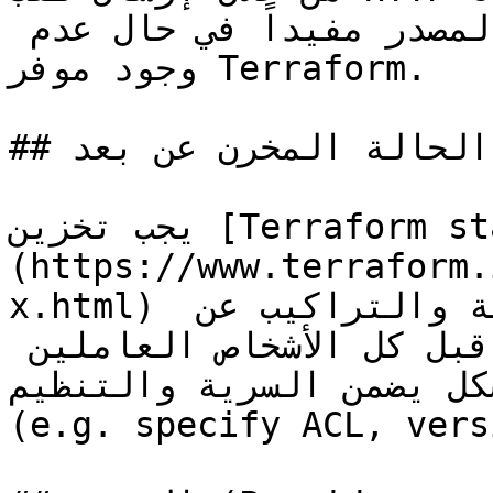
الذي حصلنا عليه ويعتبر هذه المصدر مفيداً في حال عدم 
وجود موفر Terraform.

## ملف الحالة المخرن عن بعد (Remote state)

يجب تخزين [Terraform state]
(https://www.terraform.
x.html) لكل من وحدات البنية التحتية والتراكيب عن 
بعد حيث يمكن استرجاعه من قبل كل الأشخاص العاملين 
ل يضمن السرية والتنظيم 
(e.g. specify ACL, vers