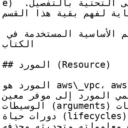
e) جميع مصطلحات تعريف البنى التحتية بالتفصيل. 
اية لفهم بقية هذا القسم.
يشرح هذا القسم المفاهيم الأساسية المستخدمة في 
الكتاب

## المورد (Resource)

المورد هو aws\_vpc، aws\_db\_instance الخ...، 
 المورد إلى موفر معين (provider) ويقبل 
الوسيطات (arguments) ويولد المخرجات (outputs) وله 
دورات حياة (lifecycles). يمكن إنشاء مورد واسترجاع 
معلوماته وتحديثه وحذفه.&#x20;
