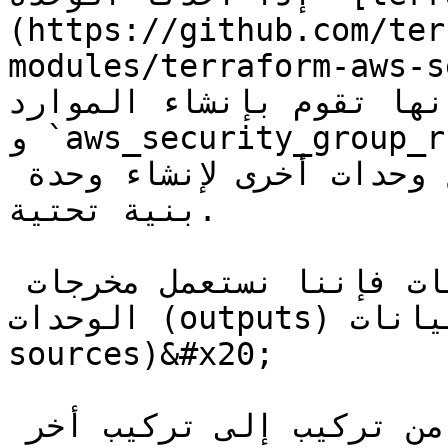
(https://github.com/ter
modules/terrafor) كمثال فإننا 
قوم بإنشاء الموارد `aws_security_group` 
و `aws_security_group_rule` بالاعتماد على الدخل، 
يمكن استعمال هذه الوحدة مع وحدات أخرى لإنشاء وحدة 
بنية تحتية.

حتى نتمكن من الوصول إلى بيانات فإننا نستعمل مخرجات 
الوحدات (outputs) بالإضافة إلى مصادر البيانات (data 
sources)&#x20;

حتى نتمكن من تبادل البيانات من تركيب إلى تركيب أخر 