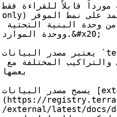
اً قابلاً للقراءة فقط (read-
only) ويعتمد على نمط الموفر (provider) الذي نتعامل 
معه، يتم استعماله من قبل كل من وحدة البنية التحتية 
ووحدة الموارد.&#x20;

يعتبر مصدر البيانات `terraform_remote_state`أداة 
لربط الوحدات عالية المستوى والتراكيب المختلفة مع 
بعضها

يسمح مصدر البيانات [external]
(https://registry.terra
/external/latest/docs/d