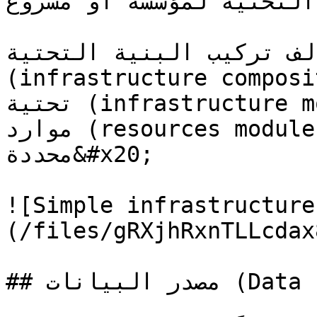
تحتية لمؤسسة أو مشروع. &#x20;
ف تركيب البنية التحتية 
infrastructure c) من مجموعة وحدات بنية 
تحتية (infrastructure module) والتي تتكون من وحدات 
موارد (resources module) والتي تنجز عدة موارد 
محددة&#x20;

![Simple infrastructure
(/files/gRXjhRxnTLLcdax
## مصدر البيانات (Data source)
