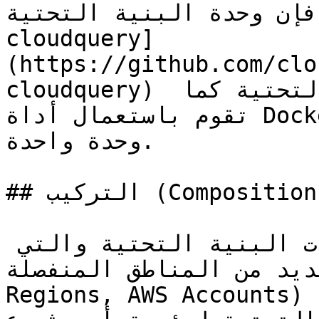
حدة البنية التحتية [terraform-aws-
cloudquery]
(https://github.com/clo
cloudquery) يتم استعمالها لإدارة البنية التحتية كما 
تقوم باستعمال أداة Docker لإدارة Docker images في 
وحدة واحدة.

## التركيب (Composition)

التركيب هو مجموعة من وحدات البنية التحتية والتي 
 من المناطق المنفصلة (AWS 
Regions, AWS Acco) . يتم استعمال التركيب لوصف 