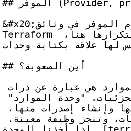
## الموفر (Provider, provisioner)

&#x20;يوجد توصيف مجزي لمفهوم الموفر في وثائق 
Terraform الرسمية، ولا يوجد لازمة لتكرارها هنا، 
 علاقة بكتابة وحدات Terraform جيدة.
## أين الصعوبة؟

بينما يمكننا اعتبار أن الموارد هي عبارة عن ذرات 
فإن "وحدات الموارد" تعتبر الجزئيات. "وحدة الموارد" 
هي أصغر وحدة يمكننا مشاركتها وإنشاء إصدرات منها، 
لديها قائمة محددة من الوسيطات، وتنجز وظيفة معينة. 
إذا أخذنا الوحدة  [terraform-aws-security-group]