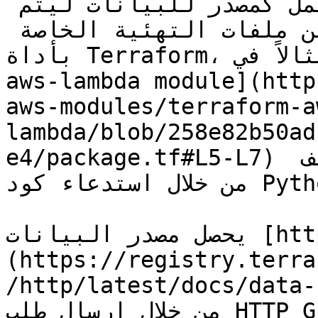
بالبرامج الخارجية بالعمل كمصدر للبيانات ليتم 
التعامل معها في مكان أخر من ملفات التهئية الخاصة 
بأداة Terraform، يمكن أن نجد مثالاً في [terraform-
aws-lambda module](http
aws-modules/terraform-a
lambda/blob/258e82b50ad
e4/package.tf#L5-L7) حيث يتم الحصول على اسم الملف 
من خلال استدعاء كود Python خارجي

يحصل مصدر البيانات [http]
(https://registry.terra
http/latest/docs) على معلوماته 
من خلال إرسال طلب HTTP GET لرابط معين ويصدر الجواب 