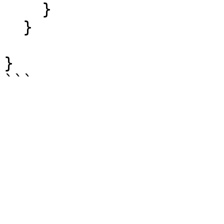
    }

  }

}
