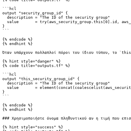
```hcl

output "security_group_id" {

  description = "The ID of the security group"

  value       = try(aws_security_group.this[0].id, aws_security_group.name_prefix[0].id, "")

}

```

{% endcode %}

{% endhint %}

Όταν υπάρχουν πολλαπλοί πόροι του ίδιου τύπου, το `this
{% hint style="danger" %}

{% code title="outputs.tf" %}

```hcl

output "this_security_group_id" {

  description = "The ID of the security group"

  value       = element(concat(coalescelist(aws_security_group.this.*.id, aws_security_group.web.*.id), [""]), 0)

}

```

{% endcode %}

{% endhint %}

### Χρησιμοποιήστε όνομα πληθυντικού αν η τιμή που επισ
{% hint style="success" %}
