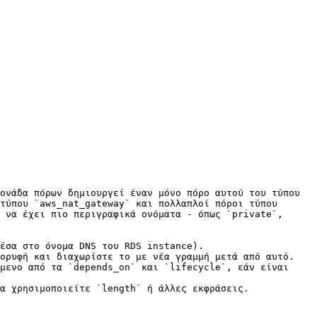
ονάδα πόρων δημιουργεί έναν μόνο πόρο αυτού του τύπου 
τύπου `aws_nat_gateway` και πολλαπλοί πόροι τύπου 
 να έχει πιο περιγραφικά ονόματα - όπως `private`, 
έσα στο όνομα DNS του RDS instance).

ορυφή και διαχωρίστε το με νέα γραμμή μετά από αυτό.

μενο από τα `depends_on` και `lifecycle`, εάν είναι 
α χρησιμοποιείτε `length` ή άλλες εκφράσεις.
