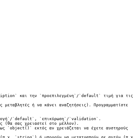
iption` και την `προεπιλεγμένη`/`default` τιμή για τις 
ς μεταβλητές ή να κάνει αναζητήσεις). Προγραμματίστε 
ογή`/`default`, `επικύρωση`/`validation`.

ς (θα σας χρειαστεί στο μέλλον).

ως `object()` εκτός αν χρειάζεται να έχετε αυστηρούς 
(π.χ. `string`) ή μπορούν να μετατραπούν σε αυτόν (π.χ. 