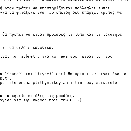
ή όταν πρέπει να υποστηρίζονται πολλαπλοί τύποι.

για να φτιάξετε ένα map επειδή δεν υπάρχει τρόπος να 
 θα πρέπει να είναι προφανές τι τύπο και τι ιδιότητα 
,τι θα θέλατε κανονικά.

α `{name}` και `{type}` εκεί θα πρέπει να είναι όσο το 
put).

opoiiste-onoma-plithyntikoy-an-i-timi-poy-epistrefei-
.

α τα σημεία σε όλες τις μονάδες.

γγιση για την έκδοση πριν την 0.13)
