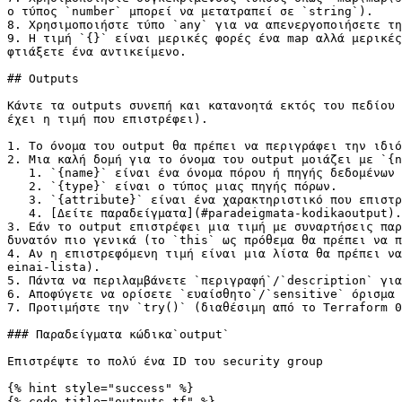
ο τύπος `number` μπορεί να μετατραπεί σε `string`).

8. Χρησιμοποιήστε τύπο `any` για να απενεργοποιήσετε τη
9. Η τιμή `{}` είναι μερικές φορές ένα map αλλά μερικές
φτιάξετε ένα αντικείμενο.

## Outputs

Κάντε τα outputs συνεπή και κατανοητά εκτός του πεδίου 
έχει η τιμή που επιστρέφει).

1. Το όνομα του output θα πρέπει να περιγράφει την ιδιό
2. Μια καλή δομή για το όνομα του output μοιάζει με `{n
   1. `{name}` είναι ένα όνομα πόρου ή πηγής δεδομένων χωρίς πρόθεμα παρόχου. Το `{name}` για το `aws_subnet` είναι το `subnet`, για το `aws_vpc` είναι το `vpc`.

   2. `{type}` είναι ο τύπος μιας πηγής πόρων.

   3. `{attribute}` είναι ένα χαρακτηριστικό που επιστρέφεται από το output

   4. [Δείτε παραδείγματα](#paradeigmata-kodikaoutput).

3. Εάν το output επιστρέφει μια τιμή με συναρτήσεις παρ
δυνατόν πιο γενικά (το `this` ως πρόθεμα θα πρέπει να π
4. Αν η επιστρεφόμενη τιμή είναι μια λίστα θα πρέπει να
einai-lista).

5. Πάντα να περιλαμβάνετε `περιγραφή`/`description` για
6. Αποφύγετε να ορίσετε `ευαίσθητο`/`sensitive` όρισμα 
7. Προτιμήστε την `try()` (διαθέσιμη από το Terraform 0
### Παραδείγματα κώδικα`output`

Επιστρέψτε το πολύ ένα ID τoυ security group

{% hint style="success" %}

{% code title="outputs.tf" %}
