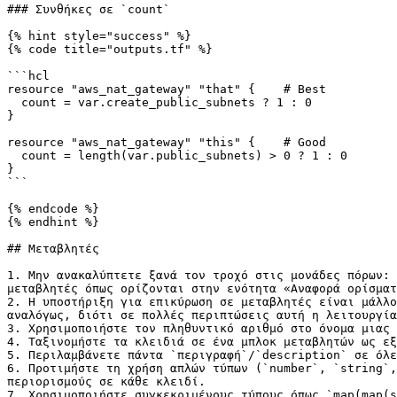
### Συνθήκες σε `count`

{% hint style="success" %}

{% code title="outputs.tf" %}

```hcl

resource "aws_nat_gateway" "that" {    # Best

  count = var.create_public_subnets ? 1 : 0

}

resource "aws_nat_gateway" "this" {    # Good

  count = length(var.public_subnets) > 0 ? 1 : 0

}

```

{% endcode %}

{% endhint %}

## Μεταβλητές

1. Μην ανακαλύπτετε ξανά τον τροχό στις μονάδες πόρων: 
μεταβλητές όπως ορίζονται στην ενότητα «Αναφορά ορίσματ
2. Η υποστήριξη για επικύρωση σε μεταβλητές είναι μάλλο
αναλόγως, διότι σε πολλές περιπτώσεις αυτή η λειτουργία
3. Χρησιμοποιήστε τον πληθυντικό αριθμό στο όνομα μιας 
4. Ταξινομήστε τα κλειδιά σε ένα μπλοκ μεταβλητών ως εξ
5. Περιλαμβάνετε πάντα `περιγραφή`/`description` σε όλε
6. Προτιμήστε τη χρήση απλών τύπων (`number`, `string`,
περιορισμούς σε κάθε κλειδί.

7. Χρησιμοποιήστε συγκεκριμένους τύπους όπως `map(map(s