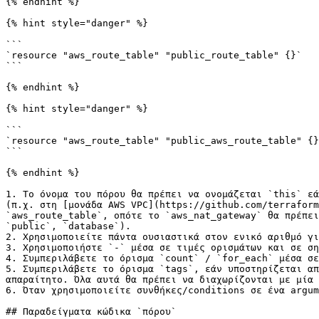
{% endhint %}

{% hint style="danger" %}

```

`resource "aws_route_table" "public_route_table" {}`

```

{% endhint %}

{% hint style="danger" %}

```

`resource "aws_route_table" "public_aws_route_table" {}
```

{% endhint %}

1. Το όνομα του πόρου θα πρέπει να ονομάζεται `this` εά
(π.χ. στη [μονάδα AWS VPC](https://github.com/terraform
`aws_route_table`, οπότε το `aws_nat_gateway` θα πρέπει
`public`, `database`).

2. Χρησιμοποιείτε πάντα ουσιαστικά στον ενικό αριθμό γι
3. Χρησιμοποιήστε `-` μέσα σε τιμές ορισμάτων και σε ση
4. Συμπεριλάβετε το όρισμα `count` / `for_each` μέσα σε
5. Συμπεριλάβετε το όρισμα `tags`, εάν υποστηρίζεται απ
απαραίτητο. Όλα αυτά θα πρέπει να διαχωρίζονται με μία 
6. Όταν χρησιμοποιείτε συνθήκες/conditions σε ένα argum
## Παραδείγματα κώδικα `πόρου`
