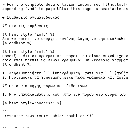
> For the complete documentation index, see [llms.txt](
appending `.md` to page URLs; this page is available as
# Συμβάσεις ονοματοδοσίας

## Γενικές συμβάσεις

{% hint style="info" %}

Δεν θα πρέπει να υπάρχει κανένας λόγος να μην ακολουθεί
{% endhint %}

{% hint style="info" %}

Προσέξτε ότι οι πραγματικοί πόροι του cloud συχνά έχουν
ορισμένοι πρέπει να είναι γραμμένοι με κεφαλαία γράμματ
{% endhint %}

1. Χρησιμοποιήστε `_` (υπογράμμιση) αντί για `-` (παύλα
2. Προτιμήστε να χρησιμοποιείτε πεζά γράμματα και αριθμ
## Ορίσματα πηγής πόρων και δεδομένων

1. Μην επαναλαμβάνετε τον τύπο του πόρου στο όνομα του 
{% hint style="success" %}

```

`resource "aws_route_table" "public" {}`

```
