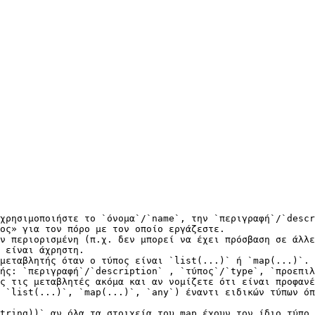
χρησιμοποιήστε το `όνομα`/`name`, την `περιγραφή`/`descr
ος» για τον πόρο με τον οποίο εργάζεστε.

ν περιορισμένη (π.χ. δεν μπορεί να έχει πρόσβαση σε άλλε
 είναι άχρηστη.

μεταβλητής όταν ο τύπος είναι `list(...)` ή `map(...)`.

ής: `περιγραφή`/`description` , `τύπος`/`type`, `προεπιλ
ς τις μεταβλητές ακόμα και αν νομίζετε ότι είναι προφανέ
 `list(...)`, `map(...)`, `any`) έναντι ειδικών τύπων όπ
tring))` αν όλα τα στοιχεία του map έχουν τον ίδιο τύπο 