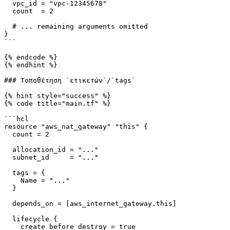
  vpc_id = "vpc-12345678"

  count  = 2

  # ... remaining arguments omitted

}

```

{% endcode %}

{% endhint %}

### Τοποθέτηση `ετικετών`/`tags`

{% hint style="success" %}

{% code title="main.tf" %}

```hcl

resource "aws_nat_gateway" "this" {

  count = 2

  allocation_id = "..."

  subnet_id     = "..."

  tags = {

    Name = "..."

  }

  depends_on = [aws_internet_gateway.this]

  lifecycle {

    create_before_destroy = true
