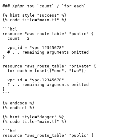
### Χρήση του `count` / `for_each`

{% hint style="success" %}

{% code title="main.tf" %}

```hcl

resource "aws_route_table" "public" {

  count = 2

  vpc_id = "vpc-12345678"

  # ... remaining arguments omitted

}

resource "aws_route_table" "private" {

  for_each = toset(["one", "two"])

  vpc_id = "vpc-12345678"

  # ... remaining arguments omitted

}

```

{% endcode %}

{% endhint %}

{% hint style="danger" %}

{% code title="main.tf" %}

```hcl

resource "aws_route_table" "public" {
