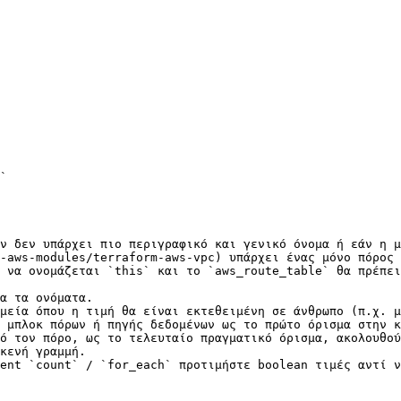
`

ν δεν υπάρχει πιο περιγραφικό και γενικό όνομα ή εάν η μ
-aws-modules/terraform-aws-vpc) υπάρχει ένας μόνο πόρος 
 να ονομάζεται `this` και το `aws_route_table` θα πρέπει
α τα ονόματα.

μεία όπου η τιμή θα είναι εκτεθειμένη σε άνθρωπο (π.χ. μ
 μπλοκ πόρων ή πηγής δεδομένων ως το πρώτο όρισμα στην κ
ό τον πόρο, ως το τελευταίο πραγματικό όρισμα, ακολουθού
κενή γραμμή.

ent `count` / `for_each` προτιμήστε boolean τιμές αντί ν