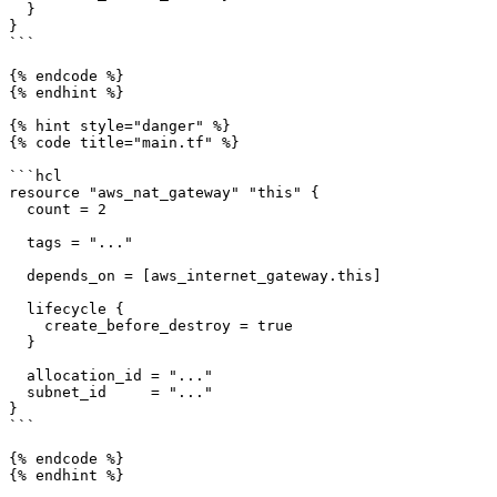
  }

}   

```

{% endcode %}

{% endhint %}

{% hint style="danger" %}

{% code title="main.tf" %}

```hcl

resource "aws_nat_gateway" "this" {

  count = 2

  tags = "..."

  depends_on = [aws_internet_gateway.this]

  lifecycle {

    create_before_destroy = true

  }

  allocation_id = "..."

  subnet_id     = "..."

}

```

{% endcode %}

{% endhint %}
