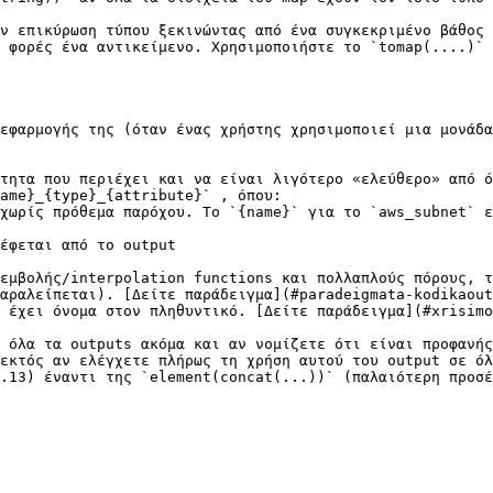
ν επικύρωση τύπου ξεκινώντας από ένα συγκεκριμένο βάθος 
 φορές ένα αντικείμενο. Χρησιμοποιήστε το `tomap(....)` 
εφαρμογής της (όταν ένας χρήστης χρησιμοποιεί μια μονάδα
τητα που περιέχει και να είναι λιγότερο «ελεύθερο» από ό
ame}_{type}_{attribute}` , όπου:

εμβολής/interpolation functions και πολλαπλούς πόρους, τ
αραλείπεται). [Δείτε παράδειγμα](#paradeigmata-kodikaout
 έχει όνομα στον πληθυντικό. [Δείτε παράδειγμα](#xrisim
 όλα τα outputs ακόμα και αν νομίζετε ότι είναι προφανής
εκτός αν ελέγχετε πλήρως τη χρήση αυτού του output σε όλ
.13) έναντι της `element(concat(...))` (παλαιότερη προσέ