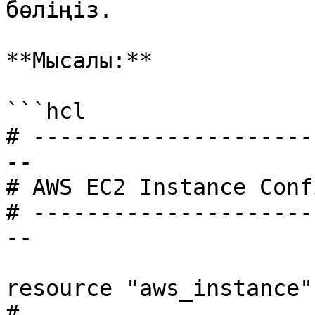
бөліңіз.

**Мысалы:**

```hcl

# ---------------------
--

# AWS EC2 Instance Conf
# ---------------------
--

resource "aws_instance"
# ...
