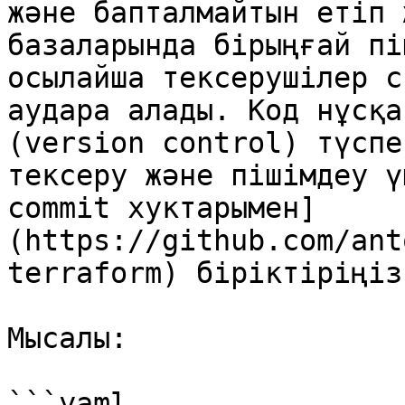
және бапталмайтын етіп 
базаларында бірыңғай пі
осылайша тексерушілер с
аудара алады. Код нұсқа
(version control) түспе
тексеру және пішімдеу ү
commit хуктарымен]
(https://github.com/ant
terraform) біріктіріңіз.
Мысалы:

```yaml
