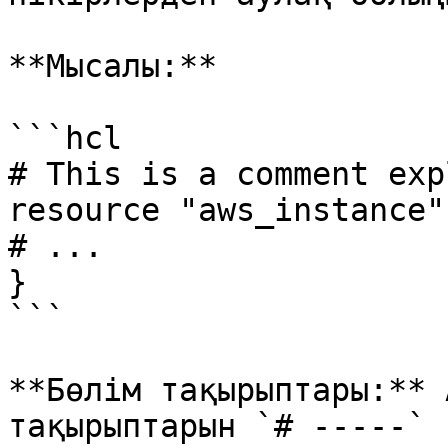
**Мысалы:**

```hcl

# This is a comment exp
resource "aws_instance"
# ...

}

```

**Бөлім тақырыптары:** 
тақырыптарын `# -----` 