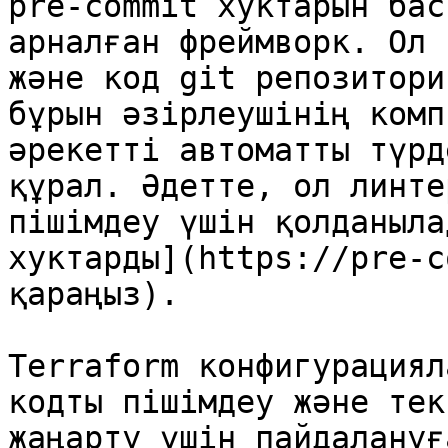
pre-commit хуктарын бас
арналған фреймворк. Ол 
және код git репозитори
бұрын әзірлеушінің комп
әрекетті автоматты түрд
құрал. Әдетте, ол линте
пішімдеу үшін қолданыла
хуктарды](https://pre-c
қараңыз).

Terraform конфигурациял
кодты пішімдеу және тек
жаңарту үшін пайдалануғ