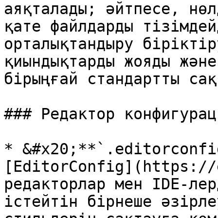
аяқталады; әйтпесе, нөл
қате файлдарды тізімдей
орталықтандыру біріктір
қиындықтарды жояды және
бірыңғай стандартты сақ
### Редактор конфигураци
* &#x20;**`.editorconfi
[EditorConfig](https://
редакторлар мен IDE-лер
істейтін бірнеше әзірле