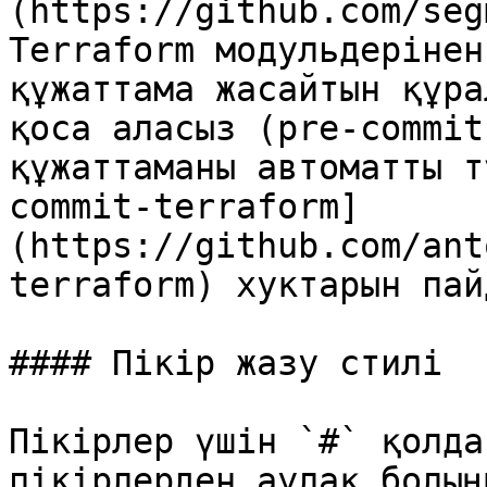
(https://github.com/seg
Terraform модульдерінен
құжаттама жасайтын құра
қоса аласыз (pre-commit
құжаттаманы автоматты т
commit-terraform]
(https://github.com/ant
terraform) хуктарын пай
#### Пікір жазу стилі

Пікірлер үшін `#` қолда
пікірлерден аулақ болыңы