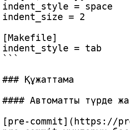
indent_style = space

indent_size = 2

[Makefile]

indent_style = tab

```

### Құжаттама

#### Автоматты түрде жа
[pre-commit](https://pr