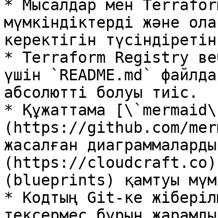
* Мысалдар мен Terrafor
мүмкіндіктерді және ола
керектігін түсіндіретін
* Terraform Registry ве
үшін `README.md` файлда
абсолютті болуы тиіс.

* Құжаттама [\`mermaid\
(https://github.com/mer
жасалған диаграммаларды
(https://cloudcraft.co)
(blueprints) қамтуы мүмк
* Кодтың Git-ке жіберіл
тексермес бұрын жарамды