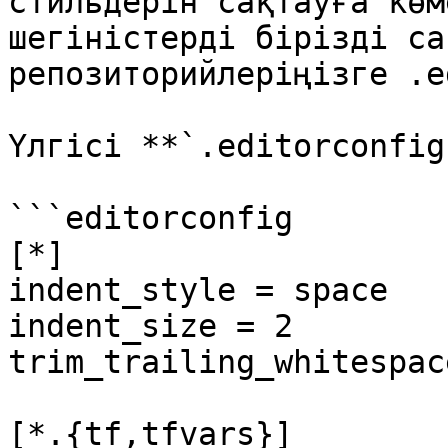
стильдерін сақтауға көм
шегіністерді бірізді са
репозиторийлеріңізге .e
Yлгісі **`.editorconfig`
```editorconfig

[*]

indent_style = space

indent_size = 2

trim_trailing_whitespac
[*.{tf,tfvars}]
