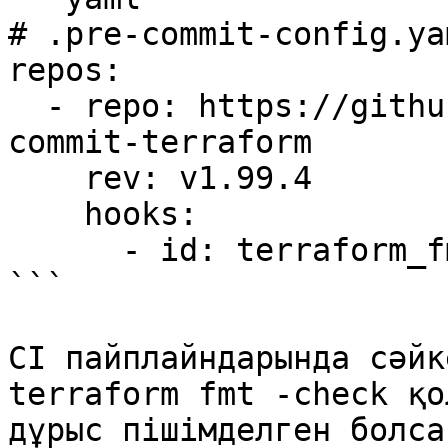
# .pre-commit-config.yam
repos:

  - repo: https://github.com/antonbabenko/pre-
commit-terraform

    rev: v1.99.4

    hooks:

      - id: terraform_fmt

```

CI пайплайндарында сәйк
terraform fmt -check қо
дұрыс пішімделген болса