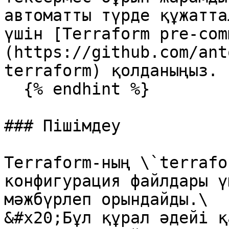
автоматты түрде құжатта
үшін [Terraform pre-com
(https://github.com/ant
terraform) қолданыңыз.

  {% endhint %}

### Пішімдеу

Terraform-ның \`terrafo
конфигурация файлдары ү
мәжбүрлеп орындайды.\

&#x20;Бұл құрал әдейі қ