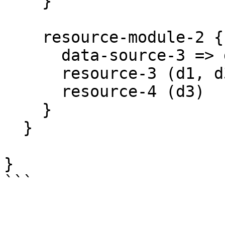
    }

    resource-module-2 {

      data-source-3 => d3

      resource-3 (d1, d3)

      resource-4 (d3)

    }

  }

}
